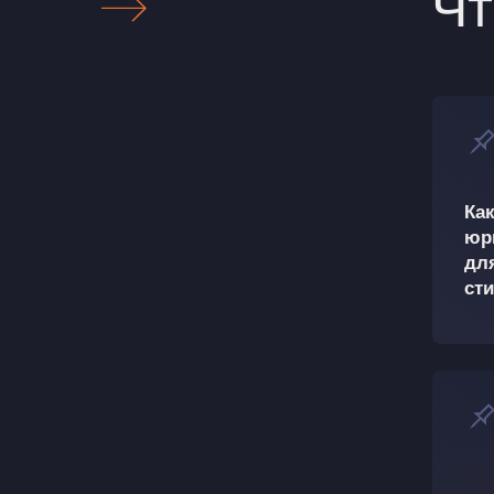
Чт
Ка
юр
для
ст