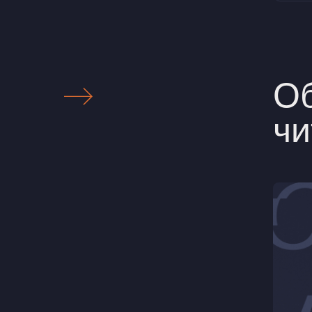
Об
чи