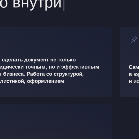
о внутри
|
к сделать документ не только
идически точным, но и эффективным
Сам
 бизнеса. Работа со структурой,
в ю
илистикой, оформлением
и и