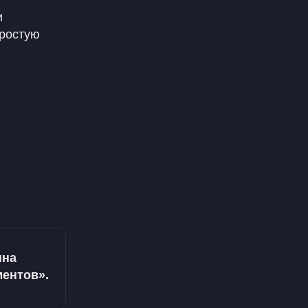
и
простую
пна
ментов».