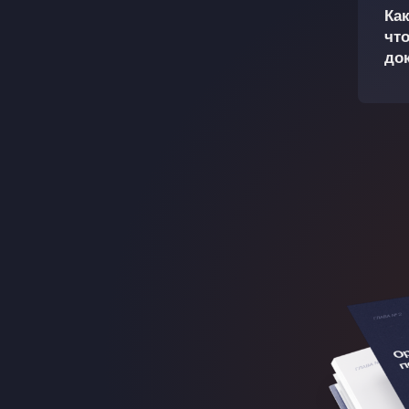
Ка
чт
до